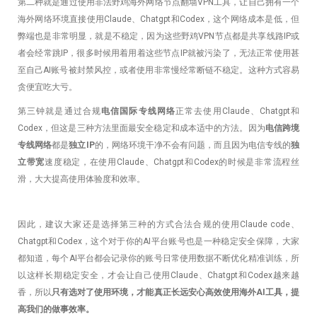
第二种就是通过使用非法野鸡海外网络节点翻墙VPN工具，让自己拥有一个
海外网络环境直接使用Claude、Chatgpt和Codex，这个网络成本是低，但
弊端也是非常明显，就是不稳定，因为这些野鸡VPN节点都是共享线路IP或
者会经常跳IP，很多时候用着用着这些节点IP就被污染了，无法正常使用甚
至自己AI账号被封禁风控，或者使用非常慢经常断链不稳定。这种方式容易
贪便宜吃大亏。
第三钟就是通过合规
电信国际专线网络
正常去使用Claude、Chatgpt和
Codex，但这是三种方法里面最安全稳定和成本适中的方法。因为
电信跨境
专线网络
都是
独立IP
的，网络环境干净不会有问题，而且因为电信专线的
独
立带宽
速度稳定，在使用Claude、Chatgpt和Codex的时候是非常流程丝
滑，大大提高使用体验度和效率。
因此，建议大家还是选择第三种的方式合法合规的使用Claude code、
Chatgpt和Codex，这个对于你的AI平台账号也是一种稳定安全保障，大家
都知道，每个AI平台都会记录你的账号日常使用数据不断优化精准训练，所
以这样长期稳定安全，才会让自己使用Claude、Chatgpt和Codex越来越
香，所以
只有选对了使用环境，才能真正长远安心高效使用海外AI工具，提
高我们的做事效率。