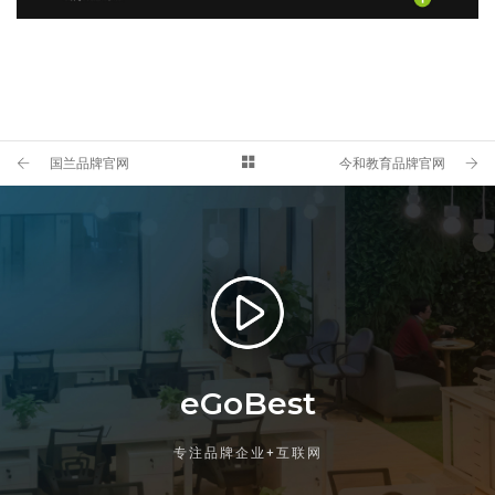
国兰品牌官网
今和教育品牌官网
eGoBest
专注品牌企业+互联网