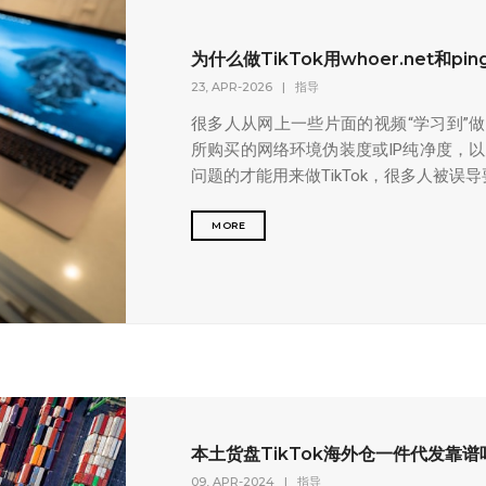
为什么做TikTok用whoer.net和p
23, APR-2026
|
指导
很多人从网上一些片面的视频“学习到”做T
所购买的网络环境伪装度或IP纯净度，
问题的才能用来做TikTok，很多人被误导要用
MORE
本土货盘TikTok海外仓一件代发靠
09, APR-2024
|
指导