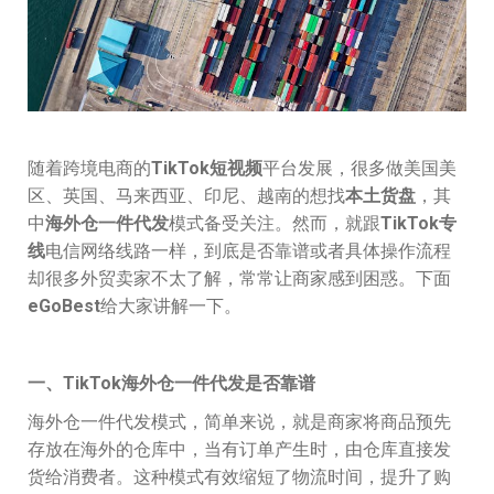
随着跨境电商的
TikTok短视频
平台发展，很多做美国美
区、英国、马来西亚、印尼、越南的想找
本土货盘
，其
中
海外仓一件代发
模式备受关注。然而，就跟
TikTok专
线
电信网络线路一样，到底是否靠谱或者具体操作流程
却很多外贸卖家不太了解，常常让商家感到困惑。下面
eGoBest
给大家讲解一下。
一、TikTok海外仓一件代发是否靠谱
海外仓一件代发模式，简单来说，就是商家将商品预先
存放在海外的仓库中，当有订单产生时，由仓库直接发
货给消费者。这种模式有效缩短了物流时间，提升了购