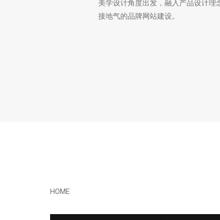
美学设计角度出发，融入产品设计理
接地气的品牌网站建设。
HOME