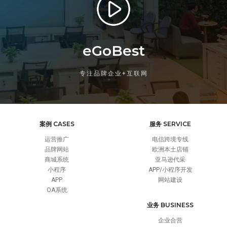
eGoBest
专注品牌企业+互联网
案例 CASES
服务 SERVICE
运营推广
电信跨境专线
品牌网站
欧洲本土店铺
商城系统
亚马逊代采
小程序
APP/小程序开发
APP
网站建设
OA系统
业务 BUSINESS
企业合营