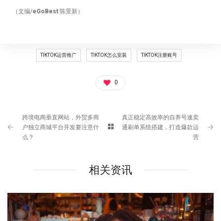
（文编/
eGoBest
陈景新）
TIKTOK运营推广
TIKTOK怎么安装
TIKTOK注册账号
0
跨境电商垂直网站，外贸多商
真正稳定高效率的自养号速卖
户独立商城平台开发要注意什
通刷单系统搭建，打造爆款运
么？
营
相关资讯