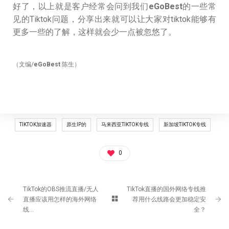
好了，以上就是客户经常会问到我们
eGoBest
的一些常
见的Tiktok问题，分享出来就可以让大家对tiktok能够有
更多一些的了解，这样就会少一点被忽悠了。
（文编/
eGoBest
陈生）
TIKTOK加速器
原生IP的
马来西亚TIKTOK专线
新加坡TIKTOK专线
0
TikTok的OBS推流直播/无人
TikTok直播的国外网络专线推
直播应该用怎样的海外网络
荐用什么线路会更加稳定安
线...
全？