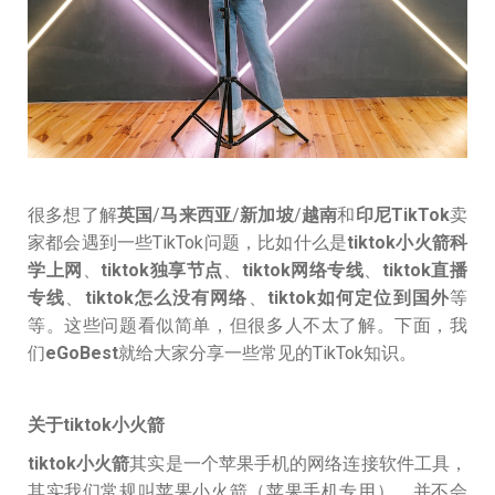
很多想了解
英国
/
马来西亚
/
新加坡
/
越南
和
印尼
TikTok
卖
家都会遇到一些TikTok问题，比如什么是
tiktok小火箭科
学上网
、
tiktok独享节点
、
tiktok网络专线
、
tiktok直播
专线
、
tiktok怎么没有网络
、
tiktok如何定位到国外
等
等。这些问题看似简单，但很多人不太了解。下面，我
们
eGoBest
就给大家分享一些常见的TikTok知识。
关于tiktok小火箭
tiktok小火箭
其实是一个苹果手机的网络连接软件工具，
其实我们常规叫苹果小火箭（苹果手机专用），并不会