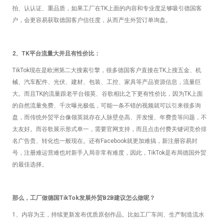
拍、认认证、重品质，如果工厂在TK上面的内容和专业度足够吸引德国客
户，会更容易获取德国客户信任度，从而产生外贸订单询盘。
2、TK平台流量大并且有性价比：
TikTok现在是欧洲第二大搜索引擎，很多德国客户直接在TK上搜五金、机
械、汽车配件、光伏、建材、包装、工控、家具等产品资源信息，流量巨
大。而且TK的流量跟老平台领英、谷歌相比之下更有性价比，因为TK上面
的自然流量免费、千次曝光极低，可能一条不错的视频就可以引来很多询
盘，而传统外贸平台像领英就存在人脉壁垒高、开发慢、年费贵等问题，不
太友好。而谷歌展示形式单一，需要官网支持，而且点击付费关键词竞价排
名广告贵、转化也一般现在。还有Facebook就更加难搞，新注册容易封
号，注册难运营难也对新手入局非常有难度，因此，TikTok是布局德国外贸
的最佳选择。
那么，工厂做德国TikTok发展外贸B2B建议怎么做呢？
1、内容为王，持续更新发布优质原创作品。比如工厂车间、生产制造流水