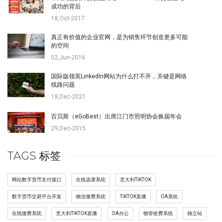
成功的背后
18,Oct-2017
真正有价值的企业官网，是为销售环节创造更多可能
的空间
02,Jun-2016
国际版领英LinkedIn网站为什么打不开，关键是网络
线路问题
18,Dec-2021
百贝斯（eGoBest）出席江门市照明协会换届年会
29,Dec-2015
TAGS 标签
网站数字货币支付接口
在线选课系统
意大利TIKTOK
数字货币交易平台开发
物业缴费系统
TIKTOK直播
OA系统
在线缴费系统
意大利TIKTOK直播
OA办公
物管收费系统
独立站