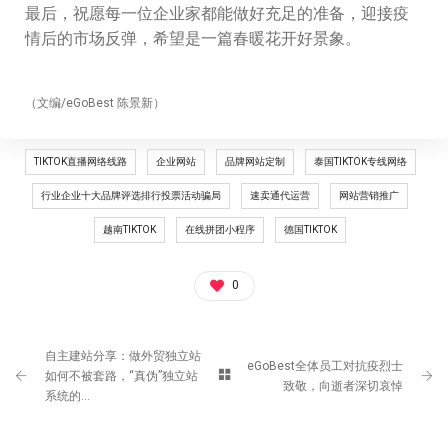
最后，祝愿每一位企业家都能做好充足的准备，迎接疫
情后的市场反弹，希望是一篇春暖花开好景象。
（文编/eGoBest 陈景新）
TIKTOK直播​网络线路
企业网站
品牌网站定制
泰国TIKTOK专线网络
行业企业十大品牌评选排行投票活动骗局
速卖通代运营
网站营销推广
越南TIKTOK
在线拼团小程序
德国TIKTOK
0
自主建站分享：做外贸独立站
eGoBest全体员工对抗疫烈士
如何不被套路，“真伪”独立站
致敬，向逝者深切哀悼
系统的...