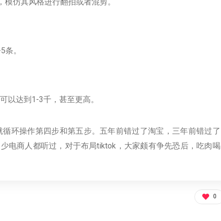
频，模仿其风格进行翻拍或者混剪。
-5条。
可以达到1-3千，甚至更高。
就循环操作第四步和第五步。五年前错过了淘宝，三年前错过了
不少电商人都听过，对于布局tiktok，大家颇有争先恐后，吃肉喝
0